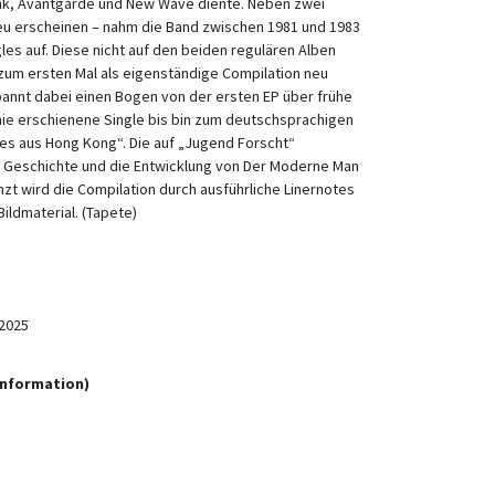
nk, Avantgarde und New Wave diente. Neben zwei
 neu erscheinen – nahm die Band zwischen 1981 und 1983
es auf. Diese nicht auf den beiden regulären Alben
um ersten Mal als eigenständige Compilation neu
pannt dabei einen Bogen von der ersten EP über frühe
ie erschienene Single bis bin zum deutschsprachigen
es aus Hong Kong“. Die auf „Jugend Forscht“
 Geschichte und die Entwicklung von Der Moderne Man
nzt wird die Compilation durch ausführliche Linernotes
Bildmaterial. (Tapete)
2025
Information)