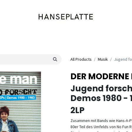
Shop
Musik
Kleidung
Labels
Artists
Veranstaltungen
All Products
Musik
Jugend fo
DER MODERNE
Jugend forscht
Demos 1980 - 
2LP
Zusammen mit Bands wie Hans-A-Pl
80er Teil des Umfelds von No Fun 