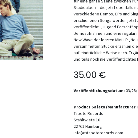
für eine ganze Szene zwischen Pu
Studioalben – die jetzt ebenfalls
verschiedene Demos, EPs und Singl
erschienenen Songs werden jetzt z
veröffentlicht. „Jugend Forscht“ s
Demoaufnahmen und eine regulär n
New Wave der letzten Mini-LP „Neu
versammelten Stücke erzählen die
auf eindrückliche Weise nach. Ergä
und teils noch nie veröffentlichtes 
35.00
€
Veröffentlichungsdatum:
03/28/
Product Safety (Manufacturer 
Tapete Records
Stahltwiete 10
22761
Hamburg
info(at)tapeterecords.com