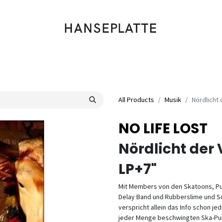
Shop
Musik
Kleidung
Labels
Artists
Veranstaltungen
All Products
Musik
Nördlicht 
NO LIFE LOST
Nördlicht der
LP+7"
Mit Members von den Skatoons, Pu
Delay Band und Rubberslime und So
verspricht allein das Info schon j
jeder Menge beschwingten Ska-Pun