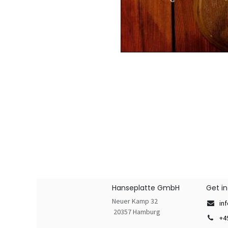
Hanseplatte GmbH
Get i
Neuer Kamp 32
in
20357 Hamburg
+4