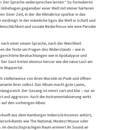
en. Der Sprache widersprechen lernen.“ So formulieren
ihr Unbehagen gegenüber einer Welt mit immer härteren
n. Einer Zeit, in der die Klimakrise spürbar in das
eindringt. In der männliche Egos die Welt in Schutt und
nschlichkeit und soziale Bedürfnisse wie eine Parodie
 nach einer neuen Sprache, nach der Weichheit
isen die Texte um Fragen des Widerstands – wie in
n gerichtete Beobachtungen wie in Apokalypse und
r Der Gast treten ebenso hervor wie die naive Lust am
in Wuppertal.
ch stellenweise von ihren Wurzeln im Punk und öffnen
Variante ihrer selbst. Das Album macht gute Laune,
ungsreich. Der Gesang ist meist zart und klar – nur an
kt und aggressiv. Auch die Instrumentalisierung wirkt
s auf den vorherigen Alben.
erkunft aus dem Hamburger Indierock-Kosmos anhört,
dierock-Bands wie The National, Modest Mouse oder
en. Im deutschsprachigen Raum erinnert ihr Sound an