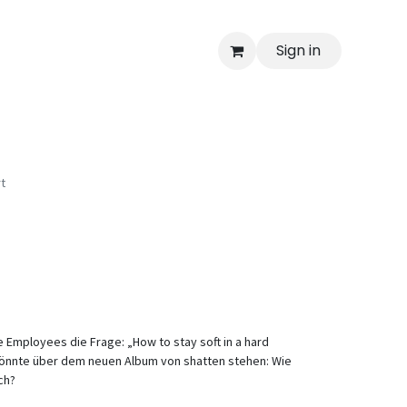
Sign in
t
e Employees die Frage: „How to stay soft in a hard
könnte über dem neuen Album von shatten stehen: Wie
ch?