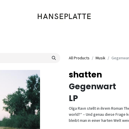
Shop
Musik
Kleidung
Labels
Artists
Veranstaltungen
All Products
Musik
Gegenwar
shatten
Gegenwart
LP
Olga Ravn stellt in ihrem Roman Th
world?“ – Und genau diese Frage 
bleibt man in einer harten Welt wei