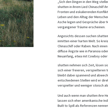
„Sich den Dingen in den Weg stell
shatten in ihrem Lied Chinaschilf 
Fronten und eskalierenden Konflikte
Leben und den Alltag der Menschen 
Asche legen und Gespräche über Me
vergangener Träume erscheinen.
Angesichts dessen suchen shatten
inmitten einer harten Welt. So kre
Chinaschilf oder Raben. Nach inne
diffuse Ängste wie in Paranoia ode
Neuanfang, etwa mit Cowboy oder 
shatten nehmen sich Zeit, lösen si
sich einer freieren, verspielteren 
bleibt dabei spannend und abwechsl
entschiedenen Stellen wird er dire
verspielter und weniger stoisch al
Und auch wenn man shatten ihre H
lassen sich eher amerikanische In
Built to Spill als Referenzen nenn