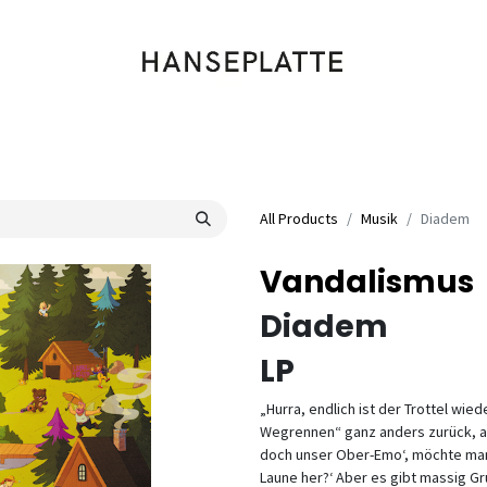
Shop
Musik
Kleidung
Labels
Artists
Veranstaltungen
All Products
Musik
Diadem
Vandalismus
Diadem
LP
„Hurra, endlich ist der Trottel wie
Wegrennen“ ganz anders zurück, als
doch unser Ober-Emo‘, möchte man 
Laune her?‘ Aber es gibt massig Gr