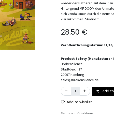
wieder der Battlerap auf dem Plan.
Hintergrund MF DOOM den Animateu
sich Vandalismus durch die neue S
klarzukommen. *Audiolith
28.50
€
Veröffentlichungsdatum:
11/14/
Product Safety (Manufacturer 
Brokensilence
Stadtdeich 27
20097
Hamburg
sales@brokensilence.de
Add to
Add to wishlist
Terms and Conditions