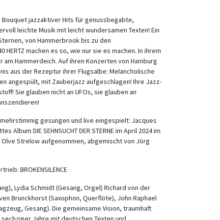
 Bouquet jazzaktiver Hits für genussbegabte,
voll leichte Musik mit leicht wundersamen Texten! Ein
 Sternen, von Hammerbrook bis zu den
 HERTZ machen es so, wie nur sie es machen. In ihrem
r am Hammerdeich. Auf ihren Konzerten von Hamburg
nis aus der Rezeptur ihrer Flugsalbe: Melancholische
 angespült, mit Zauberjazz aufgeschlagen! Ihre Jazz-
toff! Sie glauben nicht an UFOs, sie glauben an
ranszendieren!
mehrstimmig gesungen und live eingespielt: Jacques
rittes Album DIE SEHNSUCHT DER STERNE im April 2024 im
 Olve Strelow aufgenommen, abgemischt von Jörg
ertrieb: BROKENSILENCE
ng), Lydia Schmidt (Gesang, Orgel) Richard von der
even Brunckhorst (Saxophon, Querflöte), John Raphael
lagzeug, Gesang). Die gemeinsame Vision, traumhaft
n sechziger Jahre mit deutschen Texten und