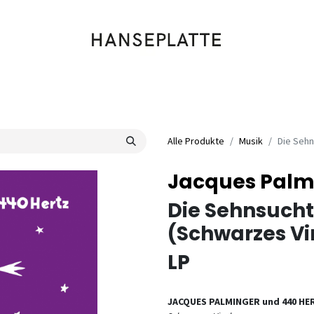
Shop
Musik
Kleidung
Labels
Artists
Veranstaltungen
Alle Produkte
Musik
Die Sehn
Jacques Palmi
Die Sehnsucht
(Schwarzes Vi
LP
JACQUES PALMINGER und 440 HE