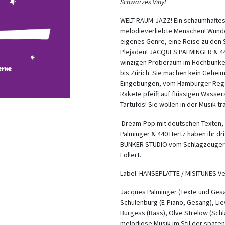
Schwarzes Vinyl
WELT-RAUM-JAZZ! Ein schaumhaftes
melodieverliebte Menschen! Wunder
eigenes Genre, eine Reise zu den
Plejaden! JACQUES PALMINGER & 440
winzigen Proberaum im Hochbunke
bis Zürich. Sie machen kein Geheim
Eingebungen, vom Hamburger Regen
Rakete pfeift auf flüssigen Wassers
Tartufos! Sie wollen in der Musik t
Dream-Pop mit deutschen Texten, 
Palminger & 440 Hertz haben ihr d
BUNKER STUDIO vom Schlagzeuger
Follert.
Label: HANSEPLATTE / MISITUNES V
Jacques Palminger (Texte und Gesa
Schulenburg (E-Piano, Gesang), Li
Burgess (Bass), Olve Strelow (Sch
melodiöse Musik im Stil der späte