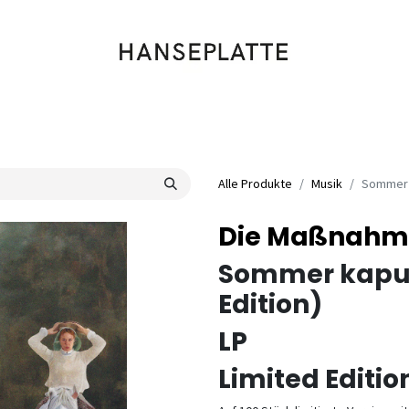
Shop
Musik
Kleidung
Labels
Artists
Veranstaltungen
Alle Produkte
Musik
Sommer k
Die Maßnahm
Sommer kaputt
Edition)
LP
Limited Editio