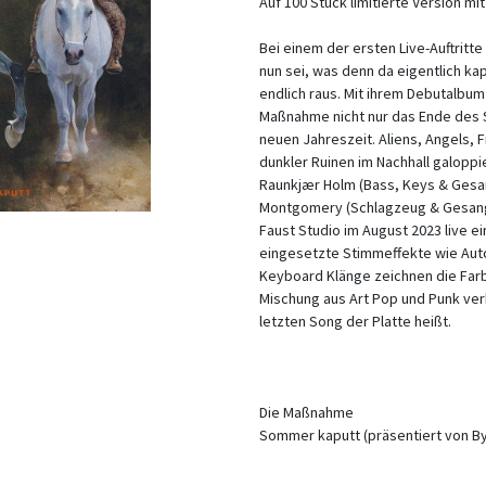
Auf 100 Stück limitierte Version mi
Bei einem der ersten Live-Auftrit
nun sei, was denn da eigentlich ka
endlich raus. Mit ihrem Debutalbu
Maßnahme nicht nur das Ende des 
neuen Jahreszeit. Aliens, Angels,
dunkler Ruinen im Nachhall galopp
Raunkjær Holm (Bass, Keys & Gesan
Montgomery (Schlagzeug & Gesang)
Faust Studio im August 2023 live e
eingesetzte Stimmeffekte wie Au
Keyboard Klänge zeichnen die Far
Mischung aus Art Pop und Punk ve
letzten Song der Platte heißt.
Die Maßnahme
Sommer kaputt (präsentiert von B