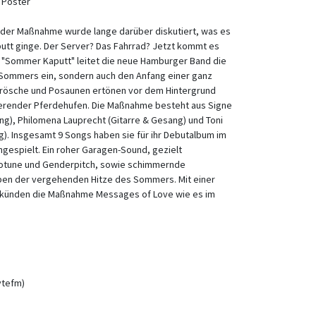
t Poster
te der Maßnahme wurde lange darüber diskutiert, was es
putt ginge. Der Server? Das Fahrrad? Jetzt kommt es
m "Sommer Kaputt" leitet die neue Hamburger Band die
Sommers ein, sondern auch den Anfang einer ganz
 Frösche und Posaunen ertönen vor dem Hintergrund
ierender Pferdehufen. Die Maßnahme besteht aus Signe
g), Philomena Lauprecht (Gitarre & Gesang) und Toni
. Insgesamt 9 Songs haben sie für ihr Debutalbum im
ingespielt. Ein roher Garagen-Sound, gezielt
totune und Genderpitch, sowie schimmernde
ben der vergehenden Hitze des Sommers. Mit einer
rkünden die Maßnahme Messages of Love wie es im
ytefm)