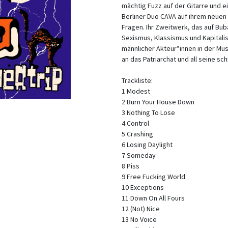
mächtig Fuzz auf der Gitarre und 
Berliner Duo CAVA auf ihrem neue
Fragen. Ihr Zweitwerk, das auf Bu
Sexismus, Klassismus und Kapitalis
männlicher Akteur*innen in der Mus
an das Patriarchat und all seine s
Trackliste:
1 Modest
2 Burn Your House Down
3 Nothing To Lose
4 Control
5 Crashing
6 Losing Daylight
7 Someday
8 Piss
9 Free Fucking World
10 Exceptions
11 Down On All Fours
12 (Not) Nice
13 No Voice