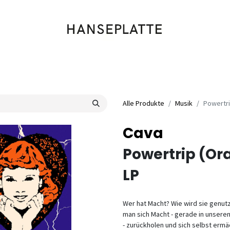
Shop
Musik
Kleidung
Labels
Artists
Veranstaltungen
Alle Produkte
Musik
Powertri
Cava
Powertrip (Or
LP
Wer hat Macht? Wie wird sie genut
man sich Macht - gerade in unseren
- zurückholen und sich selbst ermä