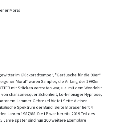
gener Moral
lgewitter im Glücksradtempo“, "Geräusche für die 90er“
t eigener Moral“ waren Sampler, die Anfang der 1990er
TTER mit Stücken vertreten war, u.a. mit dem Wendehit
rm von chansonesquer Schönheit, Lo-fi-noisiger Hypnose,
otonem Jammer-Gebrezel bietet Seite A einen
ikalische Spektrum der Band. Seite B präsentiert 4
n Jahren 1987/88. Die LP war bereits 2019 Teil des
 5 Jahre später sind nun 200 weitere Exemplare