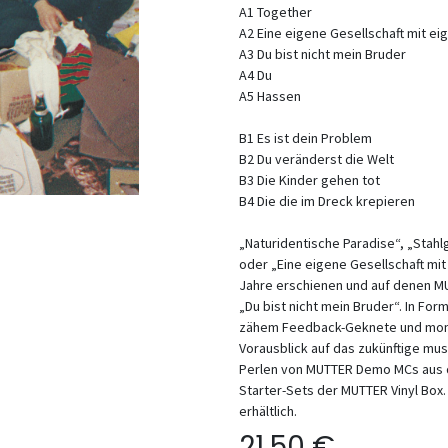
A1 Together
A2 Eine eigene Gesellschaft mit ei
A3 Du bist nicht mein Bruder
A4 Du
A5 Hassen
B1 Es ist dein Problem
B2 Du veränderst die Welt
B3 Die Kinder gehen tot
B4 Die die im Dreck krepieren
„Naturidentische Paradise“, „Stah
oder „Eine eigene Gesellschaft mi
Jahre erschienen und auf denen MU
„Du bist nicht mein Bruder“. In Fo
zähem Feedback-Geknete und mon
Vorausblick auf das zukünftige mus
Perlen von MUTTER Demo MCs aus de
Starter-Sets der MUTTER Vinyl Box.
erhältlich.
21,50
€