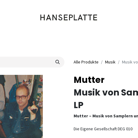
Shop
Musik
Kleidung
Labels
Artists
Veranstaltungen
Alle Produkte
Musik
Musik v
Mutter
Musik von Sa
LP
Mutter – Musik von Samplern u
Die Eigene Gesellschaft DEG 010