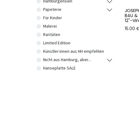
Hamburgensien
Papeterie
JOSEP
B4U & 
Für Kinder
12"-Vin
Malerei
15.00
Raritäten
Limited Edition
Künstler:innen aus HH empfehlen
Nicht aus Hamburg, aber...
Hanseplatte SALE