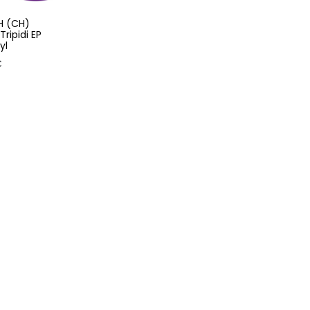
H (CH)
Tripidi EP
yl
€