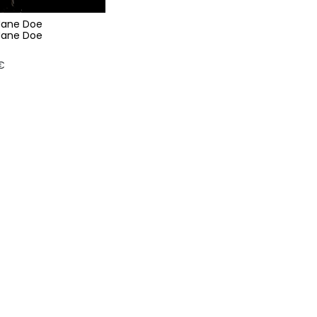
Jane Doe
Jane Doe
€