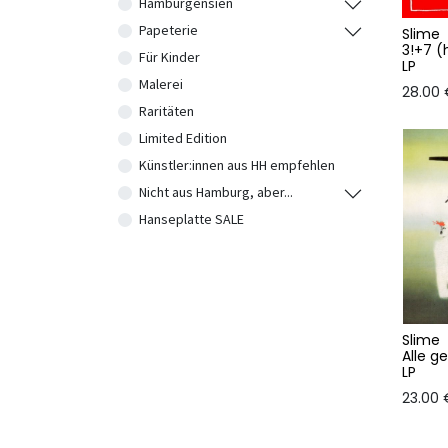
Hamburgensien
Papeterie
Slime
3!+7 (
Für Kinder
LP
Malerei
28.00
Raritäten
Limited Edition
Künstler:innen aus HH empfehlen
Nicht aus Hamburg, aber...
Hanseplatte SALE
Slime
Alle g
LP
23.00