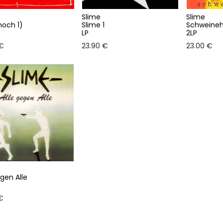
Slime
Slime
hoch 1)
Slime 1
Schweineh
LP
2LP
€
23.90
€
23.00
€
egen Alle
€