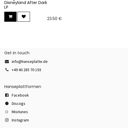
Disneyland After Dark
LP
23.50
€
Get in touch
info@hanseplatte.de
+49 40 285 70 193
Hanseplattformen
Facebook
Discogs
Misitunes
Instagram