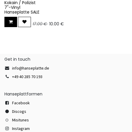
Kokain / Polizist
7"-Vinyl
Hanseplatte SALE
17.00
€
10.00
€
Get in touch
info@hanseplatte.de
+49 40 285 70 193
Hanseplattformen
Facebook
Discogs
Misitunes
Instagram