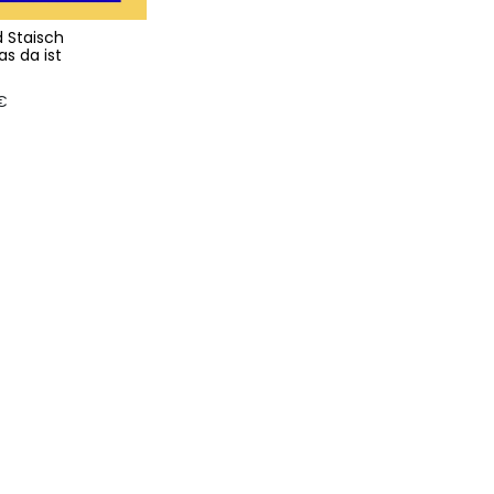
 Staisch
as da ist
€