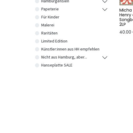
Hamburgensien
Papeterie
Micha
Henry 
Für Kinder
Songb
2LP
Malerei
40.00
Raritäten
Limited Edition
Künstler:innen aus HH empfehlen
Nicht aus Hamburg, aber...
Hanseplatte SALE