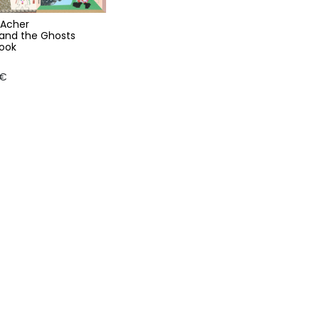
 Acher
and the Ghosts
ook
€