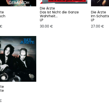
Die Ärzte
zte
Das Ist Nicht die Ganze
Die Ärzte
sch
Wahrheit...
Im Schatte
LP
LP
€
30.00
€
27.00
€
zte
zte
€