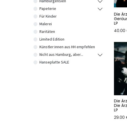
Hamburgensien
Papeterie
Die Är
Für Kinder
Geräu
LP
Malerei
40.00
Raritäten
Limited Edition
Künstler:innen aus HH empfehlen
Nicht aus Hamburg, aber...
Hanseplatte SALE
Die Är
Die Är
LP
29.00