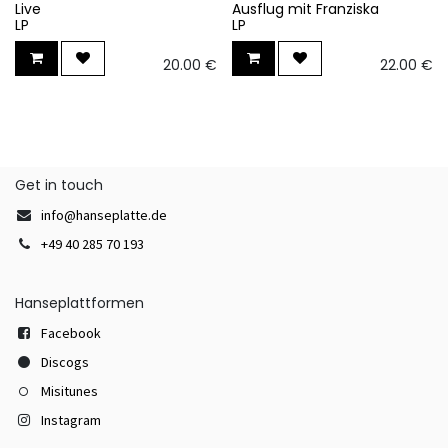
Live
Ausflug mit Franziska
LP
LP
20.00
€
22.00
€
Get in touch
info@hanseplatte.de
+49 40 285 70 193
Hanseplattformen
Facebook
Discogs
Misitunes
Instagram