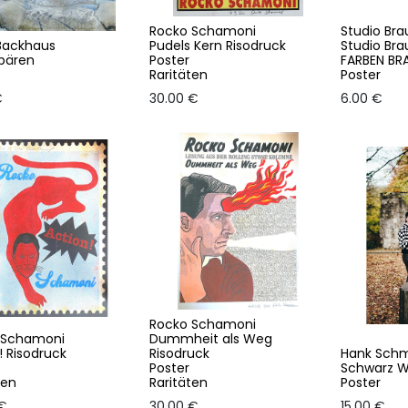
Rocko Schamoni
Studio Bra
Backhaus
Pudels Kern Risodruck
Studio Bra
sbären
Poster
FARBEN BR
Raritäten
Poster
€
30.00
€
6.00
€
Rocko Schamoni
 Schamoni
Dummheit als Weg
! Risodruck
Risodruck
Hank Schmi
Poster
Schwarz We
ten
Raritäten
Poster
€
30.00
€
15.00
€