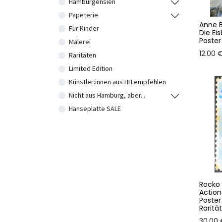
Hamburgensien
Papeterie
Anne 
Für Kinder
Die Ei
Poster
Malerei
12.00
Raritäten
Limited Edition
Künstler:innen aus HH empfehlen
Nicht aus Hamburg, aber...
Hanseplatte SALE
Rocko
Action
Poster
Raritä
30.00