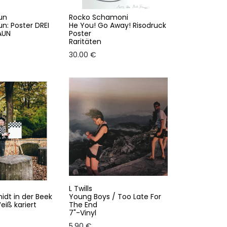
un
Rocko Schamoni
un: Poster DREI
He You! Go Away! Risodruck
AUN
Poster
Raritäten
30.00
€
L Twills
dt in der Beek
Young Boys / Too Late For
iß kariert
The End
7"-Vinyl
5.90
€