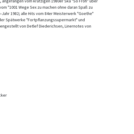
ts, angefangen vom kratzigen 1980er Ska "So Froh" über
 vom "1001 Wege Sex zu machen ohne daran Spaß zu
Jahr 1982; alle Hits vom 84er Meisterwerk "Goethe"
 der Spätwerke "Fortpflanzungssupermarkt" und
ngestellt von Detlef Diederichsen, Linernotes von
cker