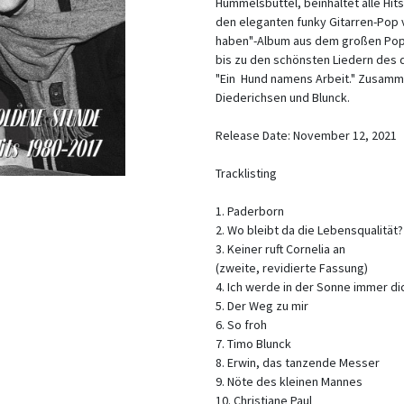
Hummelsbüttel, beinhaltet alle Hi
den eleganten funky Gitarren-Pop
haben"-Album aus dem großen Pop-
bis zu den schönsten Liedern des
"Ein Hund namens Arbeit." Zusamme
Diederichsen und Blunck.
Release Date: November 12, 2021
Tracklisting
1. Paderborn
2. Wo bleibt da die Lebensqualität?
3. Keiner ruft Cornelia an
(zweite, revidierte Fassung)
4. Ich werde in der Sonne immer di
5. Der Weg zu mir
6. So froh
7. Timo Blunck
8. Erwin, das tanzende Messer
9. Nöte des kleinen Mannes
10. Christiane Paul