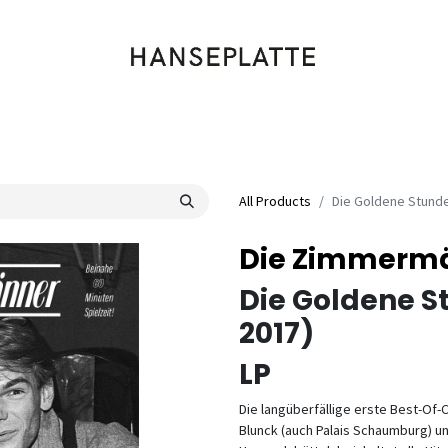
Shop
Musik
Kleidung
Labels
Artists
Veranstaltungen
All Products
Die Goldene Stunde 
Die Zimmerm
Die Goldene St
2017)
LP
Die langüberfällige erste Best-Of
Blunck (auch Palais Schaumburg) u