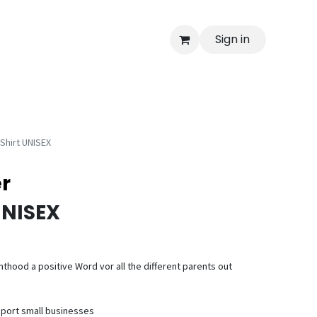
Sign in
-Shirt UNISEX
r
UNISEX
hood a positive Word vor all the different parents out
pport small businesses