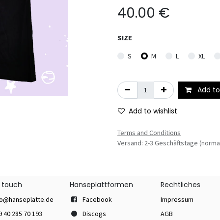
40.00
€
SIZE
S
M
L
XL
Add to
Add to wishlist
Terms and Conditions
Versand: 2-3 Geschäftstage (norma
n touch
Hanseplattformen
Rechtliches
fo@hanseplatte.de
Facebook
Impressum
9 40 285 70 193
Discogs
AGB