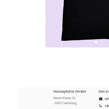
Hanseplatte GmbH
Get i
Neuer Kamp 32
in
20357 Hamburg
+4