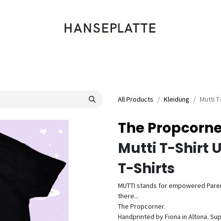
Shop
Musik
Kleidung
Labels
Artists
Veranstaltungen
All Products
Kleidung
Mutti T
The Propcorne
Mutti T-Shirt 
T-Shirts
MUTTI stands for empowered Parent
there...
The Propcorner.
Handprinted by Fiona in Altona. Su