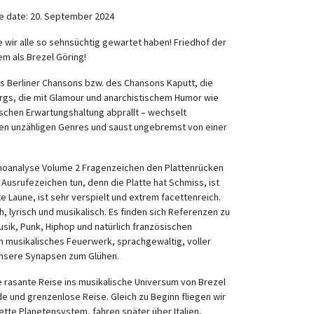
ase date: 20. September 2024
ie wir alle so sehnsüchtig gewartet haben! Friedhof der
 als Brezel Göring!
es Berliner Chansons bzw. des Chansons Kaputt, die
rgs, die mit Glamour und anarchistischem Humor wie
ischen Erwartungshaltung abprallt – wechselt
hen unzähligen Genres und saust ungebremst von einer
oanalyse Volume 2 Fragenzeichen den Plattenrücken
h Ausrufezeichen tun, denn die Platte hat Schmiss, ist
 Laune, ist sehr verspielt und extrem facettenreich.
h, lyrisch und musikalisch. Es finden sich Referenzen zu
sik, Punk, Hiphop und natürlich französischen
in musikalisches Feuerwerk, sprachgewaltig, voller
unsere Synapsen zum Glühen.
e rasante Reise ins musikalische Universum von Brezel
ilde und grenzenlose Reise. Gleich zu Beginn fliegen wir
tte Planetensystem, fahren später über Italien,