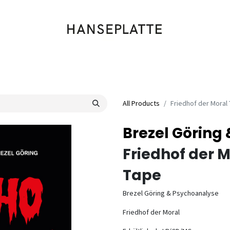
Shop
Musik
Kleidung
Labels
Artists
Veranstaltungen
All Products
Friedhof der Moral
Brezel Göring
Friedhof der 
Tape
Brezel Göring & Psychoanalyse
Friedhof der Moral