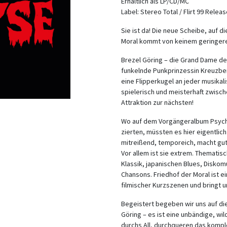
Erhältlich als LP/CD/MC
Label: Stereo Total / Flirt 99 Rele
Sie ist da! Die neue Scheibe, auf d
Moral kommt von keinem geringerem
Brezel Göring – die Grand Dame d
funkelnde Punkprinzessin Kreuzbe
eine Flipperkugel an jeder musikal
spielerisch und meisterhaft zwisc
Attraktion zur nächsten!
Wo auf dem Vorgängeralbum Psych
zierten, müssten es hier eigentlic
mitreißend, temporeich, macht gute
Vor allem ist sie extrem. Thematisc
Klassik, japanischen Blues, Diskomu
Chansons. Friedhof der Moral ist e
filmischer Kurzszenen und bringt 
Begeistert begeben wir uns auf di
Göring – es ist eine unbändige, w
durchs All, durchqueren das komple