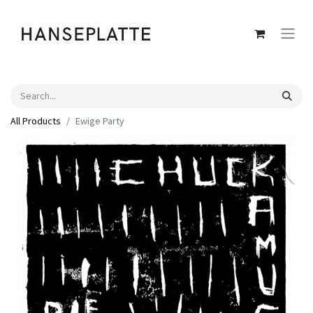
All Products
Ewige Party