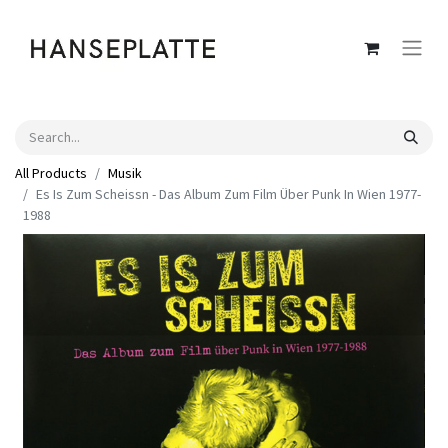
All Products
Musik
Es Is Zum Scheissn - Das Album Zum Film Über Punk In Wien 1977-
1988