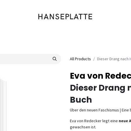
Shop
Musik
Kleidung
Labels
Artists
Veranstaltungen
All Products
Dieser Drang nach 
Eva von Rede
Dieser Drang 
Buch
Über den neuen Faschismus | Eine
Eva von Redecker legt eine
neue 
gewachsen ist.