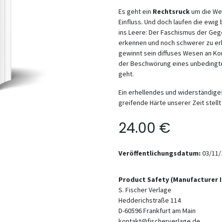
Es geht ein
Rechtsruck
um die Wel
Einfluss. Und doch laufen die ewig
ins Leere: Der Faschismus der Gege
erkennen und noch schwerer zu erk
gewinnt sein diffuses Wesen an Kon
der Beschwörung eines unbedingte
geht.
Ein erhellendes und widerständige
greifende Härte unserer Zeit stell
24.00
€
Veröffentlichungsdatum:
03/11/
Product Safety (Manufacturer 
S. Fischer Verlage
Hedderichstraße 114
D-60596
Frankfurt am Main
kontakt@fischerverlage.de