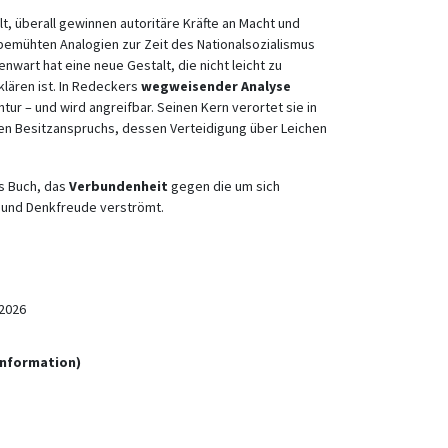
t, überall gewinnen autoritäre Kräfte an Macht und
 bemühten Analogien zur Zeit des Nationalsozialismus
nwart hat eine neue Gestalt, die nicht leicht zu
lären ist. In Redeckers
wegweisender Analyse
tur – und wird angreifbar. Seinen Kern verortet sie in
n Besitzanspruchs, dessen Verteidigung über Leichen
s Buch, das
Verbundenheit
gegen die um sich
t und Denkfreude verströmt.
2026
Information)