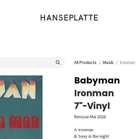
Shop
Musik
Kleidung
Labels
Artists
Veranstaltungen
All Products
Musik
Ironman
Babyman
Ironman
7"-Vinyl
Reissue Mai 2026
A: Ironman
B: Sexy in the night