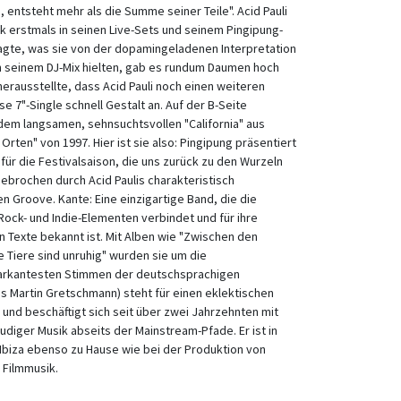
entsteht mehr als die Summe seiner Teile". Acid Pauli
ck erstmals in seinen Live-Sets und seinem Pingipung-
ragte, was sie von der dopamingeladenen Interpretation
in seinem DJ-Mix hielten, gab es rundum Daumen hoch
herausstellte, dass Acid Pauli noch einen weiteren
se 7"-Single schnell Gestalt an. Auf der B-Seite
 dem langsamen, sehnsuchtsvollen "California" aus
ten" von 1997. Hier ist sie also: Pingipung präsentiert
r für die Festivalsaison, die uns zurück zu den Wurzeln
brochen durch Acid Paulis charakteristisch
 Groove. Kante: Eine einzigartige Band, die die
ock- und Indie-Elementen verbindet und für ihre
 Texte bekannt ist. Mit Alben wie "Zwischen den
ie Tiere sind unruhig" wurden sie um die
arkantesten Stimmen der deutschsprachigen
lias Martin Gretschmann) steht für einen eklektischen
r und beschäftigt sich seit über zwei Jahrzehnten mit
diger Musik abseits der Mainstream-Pfade. Er ist in
 Ibiza ebenso zu Hause wie bei der Produktion von
 Filmmusik.