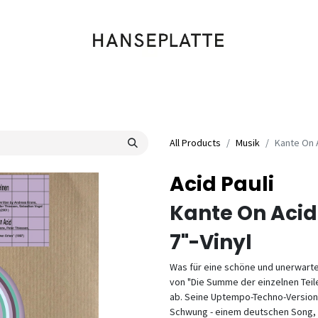
Shop
Musik
Kleidung
Labels
Artists
Veranstaltungen
All Products
Musik
Kante On A
Acid Pauli
Kante On Acid
7"-Vinyl
Was für eine schöne und unerwarte
von "Die Summe der einzelnen Teile
ab. Seine Uptempo-Techno-Version
Schwung - einem deutschen Song, d