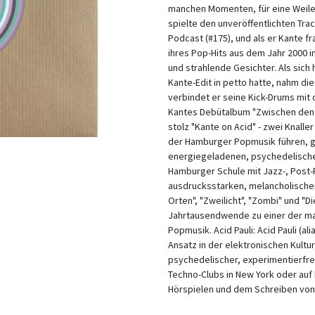
manchen Momenten, für eine Weile, 
spielte den unveröffentlichten Tra
Podcast (#175), und als er Kante f
ihres Pop-Hits aus dem Jahr 2000 
und strahlende Gesichter. Als sich 
Kante-Edit in petto hatte, nahm die
verbindet er seine Kick-Drums mit
Kantes Debütalbum "Zwischen den Or
stolz "Kante on Acid" - zwei Knalle
der Hamburger Popmusik führen, ge
energiegeladenen, psychedelischen
Hamburger Schule mit Jazz-, Post-R
ausdrucksstarken, melancholischen
Orten", "Zweilicht", "Zombi" und "D
Jahrtausendwende zu einer der m
Popmusik. Acid Pauli: Acid Pauli (a
Ansatz in der elektronischen Kultu
psychedelischer, experimentierfreu
Techno-Clubs in New York oder auf
Hörspielen und dem Schreiben von