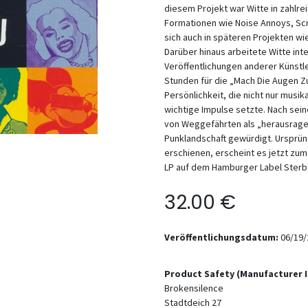
diesem Projekt war Witte in zahlre
Formationen wie Noise Annoys, Scr
sich auch in späteren Projekten w
Darüber hinaus arbeitete Witte int
Veröffentlichungen anderer Künstle
Stunden für die „Mach Die Augen Zu“
Persönlichkeit, die nicht nur musik
wichtige Impulse setzte. Nach se
von Weggefährten als „herausragen
Punklandschaft gewürdigt. Ursprüng
erschienen, erscheint es jetzt zum
LP auf dem Hamburger Label Sterbt
32.00
€
Veröffentlichungsdatum:
06/19/
Product Safety (Manufacturer 
Brokensilence
Stadtdeich 27