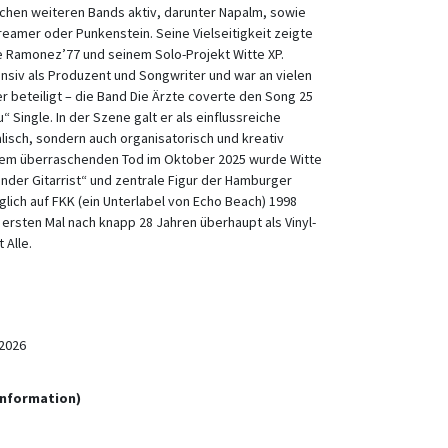
ichen weiteren Bands aktiv, darunter Napalm, sowie
eamer oder Punkenstein. Seine Vielseitigkeit zeigte
ie Ramonez’77 und seinem Solo-Projekt Witte XP.
ensiv als Produzent und Songwriter und war an vielen
r beteiligt – die Band Die Ärzte coverte den Song 25
 Single. In der Szene galt er als einflussreiche
alisch, sondern auch organisatorisch und kreativ
inem überraschenden Tod im Oktober 2025 wurde Witte
der Gitarrist“ und zentrale Figur der Hamburger
lich auf FKK (ein Unterlabel von Echo Beach) 1998
 ersten Mal nach knapp 28 Jahren überhaupt als Vinyl-
 Alle.
2026
Information)