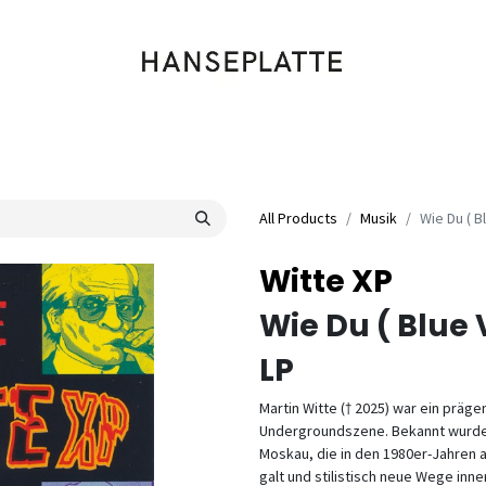
Shop
Musik
Kleidung
Labels
Artists
Veranstaltungen
All Products
Musik
Wie Du ( Bl
Witte XP
Wie Du ( Blue 
LP
Martin Witte († 2025) war ein prä
Undergroundszene. Bekannt wurde e
Moskau, die in den 1980er-Jahren 
galt und stilistisch neue Wege in