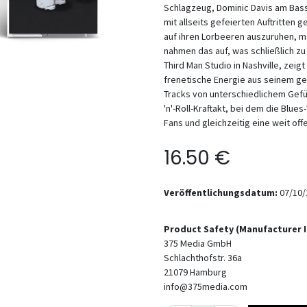
Schlagzeug, Dominic Davis am Bas
mit allseits gefeierten Auftritten g
auf ihren Lorbeeren auszuruhen, ma
nahmen das auf, was schließlich z
Third Man Studio in Nashville, zeig
frenetische Energie aus seinem ge
Tracks von unterschiedlichem Gefüh
'n'-Roll-Kraftakt, bei dem die Blues
Fans und gleichzeitig eine weit offe
16.50
€
Veröffentlichungsdatum:
07/10/
Product Safety (Manufacturer 
375 Media GmbH
Schlachthofstr. 36a
21079
Hamburg
info@375media.com