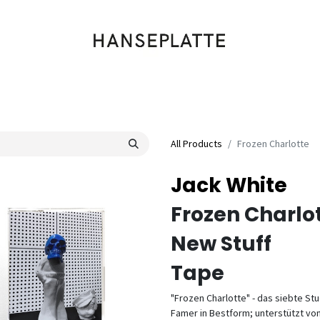
Shop
Musik
Kleidung
Labels
Artists
Veranstaltungen
All Products
Frozen Charlotte
Jack White
Frozen Charlo
New Stuff
Tape
"Frozen Charlotte" - das siebte St
Famer in Bestform; unterstützt von