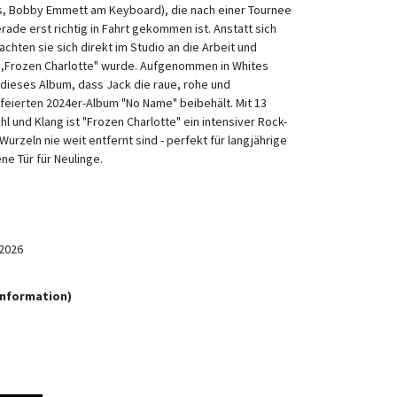
s, Bobby Emmett am Keyboard), die nach einer Tournee
erade erst richtig in Fahrt gekommen ist. Anstatt sich
chten sie sich direkt im Studio an die Arbeit und
u ,Frozen Charlotte" wurde. Aufgenommen in Whites
t dieses Album, dass Jack die raue, rohe und
feierten 2024er-Album "No Name" beibehält. Mit 13
l und Klang ist "Frozen Charlotte" ein intensiver Rock-
-Wurzeln nie weit entfernt sind - perfekt für langjährige
ne Tür für Neulinge.
2026
Information)