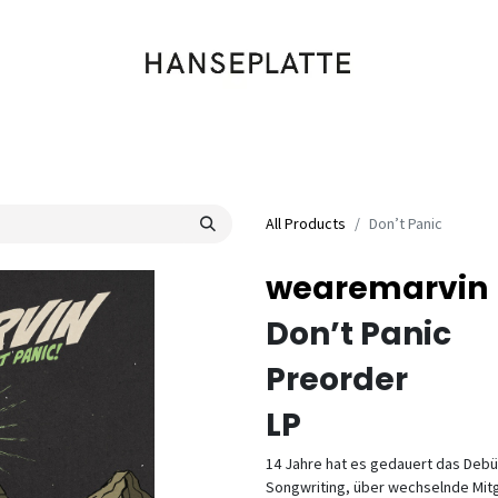
Shop
Musik
Kleidung
Labels
Artists
Veranstaltungen
All Products
Don’t Panic
wearemarvin
Don’t Panic
Preorder
LP
14 Jahre hat es gedauert das Debüt
Songwriting, über wechselnde Mitg