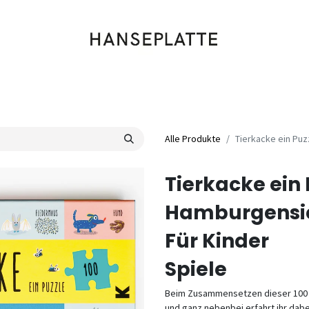
Shop
Musik
Kleidung
Labels
Artists
Veranstaltungen
Alle Produkte
Tierkacke ein Puz
Tierkacke ein 
Hamburgensi
Für Kinder
Spiele
Beim Zusammensetzen dieser 100 ro
und ganz nebenbei erfahrt ihr dabe