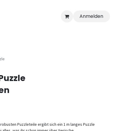
Anmelden
zle
Puzzle
en
busten Puzzleteile ergibt sich ein 1 m langes Puzzle
i alles, was ihr schon immer über tierische