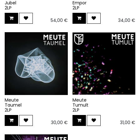
Jubel
Empor
2LP
2LP
54,00
€
34,00
€
Meute
Meute
Taumel
Tumult
2LP
2LP
30,00
€
31,00
€