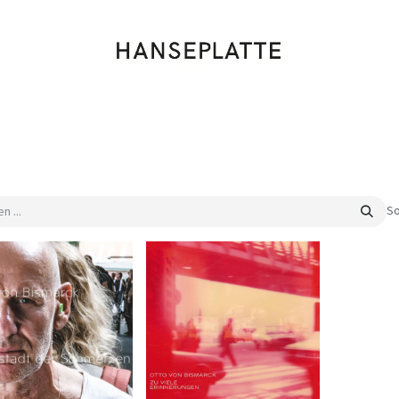
Shop
Musik
Kleidung
Labels
Artists
Veranstaltungen
So