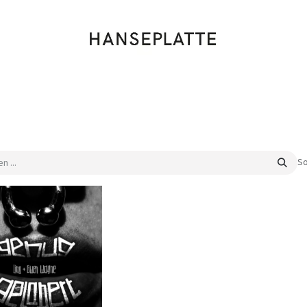
Shop
Musik
Kleidung
Labels
Artists
Veranstaltungen
So