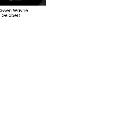
+ Gwen Wayne
 Gelabert