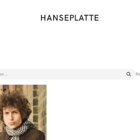
Shop
Musik
Kleidung
Labels
Artists
Veranstaltungen
So