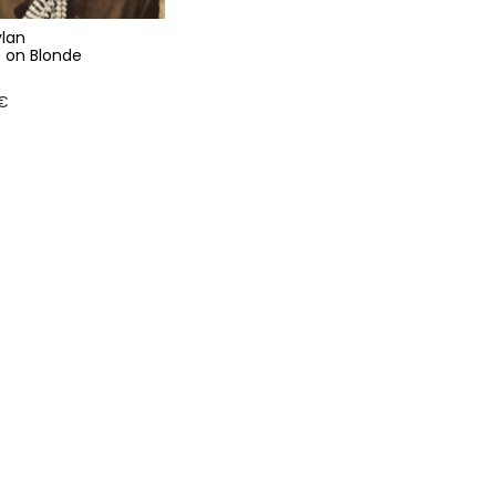
lan
 on Blonde
€