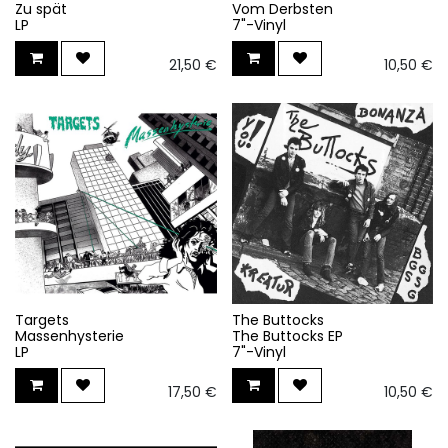
Zu spät
Vom Derbsten
LP
7"-Vinyl
21,50
€
10,50
€
Targets
The Buttocks
Massenhysterie
The Buttocks EP
LP
7"-Vinyl
17,50
€
10,50
€