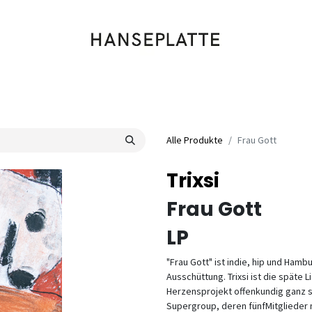
Shop
Musik
Kleidung
Labels
Artists
Veranstaltungen
Alle Produkte
Frau Gott
Trixsi
Frau Gott
LP
"Frau Gott" ist indie, hip und Hamb
Ausschüttung. Trixsi ist die späte L
Herzensprojekt offenkundig ganz sch
Supergroup, deren fünfMitglieder 