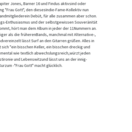
piter Jones, Barner 16 und Findus aktivsind oder
ng "Frau Gott", den diesesIndie-Fame-Kollektiv nun
 Bandmitgliederein Debüt, für alle zusammen aber schon.
ings-Enthusiasmus und der selbstgewissen Souveränität
 kommt, hört man dem Album in jeder der 11Nummern an.
kiger als die früherenBands, manchmal mit Alternative-,
vereinzelt lässt Surf an den Gitarren grüßen. Alles in
t sich "ein bisschen Keller, ein bisschen dreckig und
umental wie textlich abwechslungsreich,würzt jeden
ironie und Lebenswitzund lässt uns an der innig-
 Kurzum -"Frau Gott" macht glücklich.