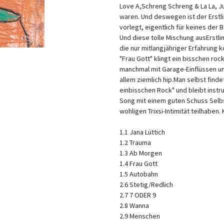
Love A,Schreng Schreng & La La, Ju
waren. Und deswegen ist der Erstli
vorlegt, eigentlich für keines der
Und diese tolle Mischung ausErstl
die nur mitlangjähriger Erfahrung
"Frau Gott" klingt ein bisschen roc
manchmal mit Garage-Einflüssen und
allem ziemlich hip.Man selbst finde
einbisschen Rock" und bleibt instr
Song mit einem guten Schuss Selbst
wohligen Trixsi-Intimität teilhaben.
1.1 Jana Lüttich
1.2 Trauma
1.3 Ab Morgen
1.4 Frau Gott
1.5 Autobahn
2.6 Stetig/Redlich
2.7 7 ODER 9
2.8 Wanna
2.9 Menschen