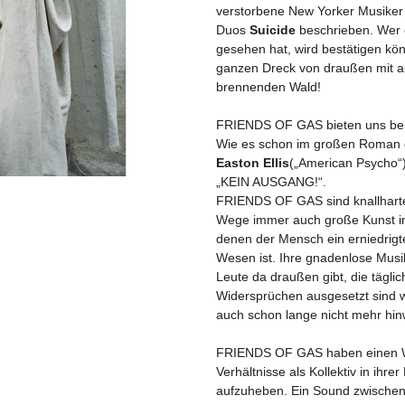
verstorbene New Yorker Musiker
Duos
Suicide
beschrieben. Wer
gesehen hat, wird bestätigen kö
ganzen Dreck von draußen mit au
brennenden Wald!
FRIENDS OF GAS bieten uns bei i
Wie es schon im großen Roman 
Easton Ellis
(„American Psycho“)
„KEIN AUSGANG!“.
FRIENDS OF GAS sind knallharte
Wege immer auch große Kunst im b
denen der Mensch ein erniedrigt
Wesen ist. Ihre gnadenlose Musi
Leute da draußen gibt, die tägl
Widersprüchen ausgesetzt sind w
auch schon lange nicht mehr hi
FRIENDS OF GAS haben einen W
Verhältnisse als Kollektiv in ihr
aufzuheben. Ein Sound zwische