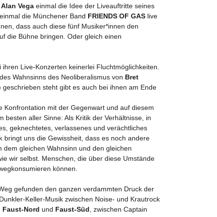
Alan Vega
einmal die Idee der Liveauftritte seines
 einmal die Münchener Band
FRIENDS OF GAS
live
nnen, dass auch diese fünf Musiker*innen den
f die Bühne bringen. Oder gleich einen
hren Live-Konzerten keinerlei Fluchtmöglichkeiten.
des Wahnsinns des Neoliberalismus von
Bret
 geschrieben steht gibt es auch bei ihnen am Ende
 Konfrontation mit der Gegenwart und auf diesem
esten aller Sinne: Als Kritik der Verhältnisse, in
es, geknechtetes, verlassenes und verächtliches
k bringt uns die Gewissheit, dass es noch andere
ich dem gleichen Wahnsinn und den gleichen
ie wir selbst. Menschen, die über diese Umstände
nwegkonsumieren können.
eg gefunden den ganzen verdammten Druck der
er Dunkler-Keller-Musik zwischen Noise- und Krautrock
n
Faust-Nord
und
Faust-Süd
, zwischen Captain