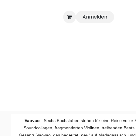
Anmelden
Vaovao
- Sechs Buchstaben stehen für eine Reise voller
Soundcollagen, fragmentierten Violinen, treibenden Beats
Gesang. Vaovao, das bedeutet
„neu“
auf Madagassisch, und 