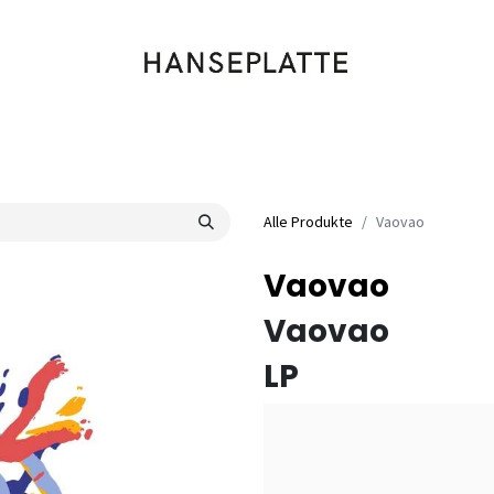
Shop
Musik
Kleidung
Labels
Artists
Veranstaltungen
Alle Produkte
Vaovao
Vaovao
Vaovao
LP