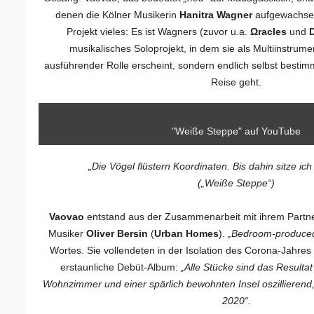
denen die Kölner Musikerin
Hanitra Wagner
aufgewachsen
Projekt vieles: Es ist Wagners (zuvor u.a.
Ωracles
und
D
musikalisches Soloprojekt, in dem sie als Multiinstrument
ausführender Rolle erscheint, sondern endlich selbst bestim
Reise geht.
"Weiße Steppe" auf YouTube
„Die Vögel flüstern Koordinaten. Bis dahin sitze ich
(„Weiße Steppe“)
Vaovao
entstand aus der Zusammenarbeit mit ihrem Partn
Musiker
Oliver Bersin
(
Urban Homes
).
„Bedroom-produce
Wortes. Sie vollendeten in der Isolation des Corona-Jahr
erstaunliche Debüt-Album:
„Alle Stücke sind das Resulta
Wohnzimmer und einer spärlich bewohnten Insel oszillierend
2020“.