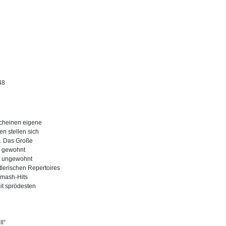
48
scheinen eigene
en stellen sich
m. Das Große
l, gewohnt
nt ungewohnt
tlerischen Repertoires
Smash-Hits
mit sprödesten
.
ll“