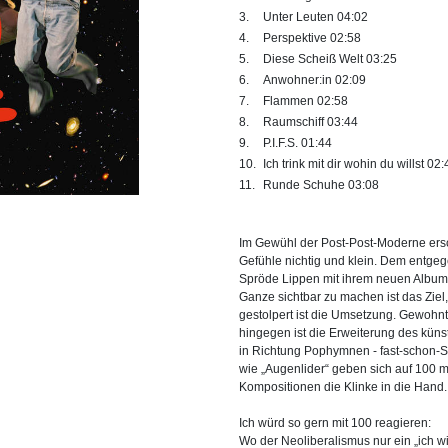
3.
Unter Leuten
04:02
4.
Perspektive
02:58
5.
Diese Scheiß Welt
03:25
6.
Anwohner:in
02:09
7.
Flammen
02:58
8.
Raumschiff
03:44
9.
P.I.F.S.
01:44
10.
Ich trink mit dir wohin du willst
02:
11.
Runde Schuhe
03:08
Im Gewühl der Post-Post-Moderne er
Gefühle nichtig und klein. Dem entgeg
Spröde Lippen mit ihrem neuen Albu
Ganze sichtbar zu machen ist das Zie
gestolpert ist die Umsetzung. Gewoh
hingegen ist die Erweiterung des küns
in Richtung Pophymnen - fast-schon-
wie „Augenlider“ geben sich auf 100 
Kompositionen die Klinke in die Hand
Ich würd so gern mit 100 reagieren:
Wo der Neoliberalismus nur ein „ich wi