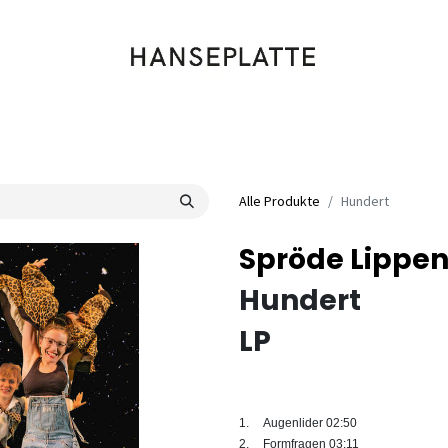
Shop
Musik
Kleidung
Labels
Artists
Veranstaltungen
Alle Produkte
Hundert
Spröde Lippe
Hundert
LP
1.
Augenlider
02:50
2.
Formfragen
03:11