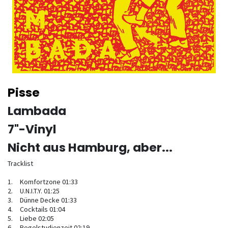
Pisse
Lambada
7"-Vinyl
Nicht aus Hamburg, aber...
Tracklist
1.
Komfortzone 01:33
2.
U.N.I.T.Y. 01:25
3.
Dünne Decke 01:33
4.
Cocktails 01:04
5.
Liebe 02:05
6.
Regelstudienzeit 02:19