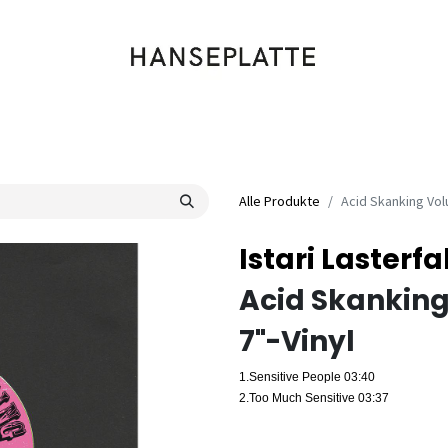
Shop
Musik
Kleidung
Labels
Artists
Veranstaltungen
Alle Produkte
Acid Skanking Vo
Istari Lasterf
Acid Skankin
7"-Vinyl
1.
Sensitive People
03:40
2.
Too Much Sensitive
03:37