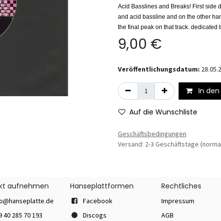
Acid Basslines and
Breaks! First side
and acid bassline and on the other ha
the final peak on that track.
dedicated t
9,00
€
Veröffentlichungsdatum:
28.05.
In den
Auf die Wunschliste
Geschäftsbedingungen
Versand: 2-3 Geschäftstage (norma
kt aufnehmen
Hanseplattformen
Rechtliches
fo@hanseplatte.de
Facebook
Impressum
9 40 285 70 193
Discogs
AGB