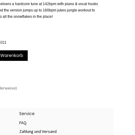
 delivers a hardcore tune at 142bpm with piano &
vocal hooks
nd the
version jumps up
to 160bpm jukes jungle workout to
o all the snowflakes in the place!
2021
 Warenkorb
lerweise)
Service
FAQ
Zahlung und Versand