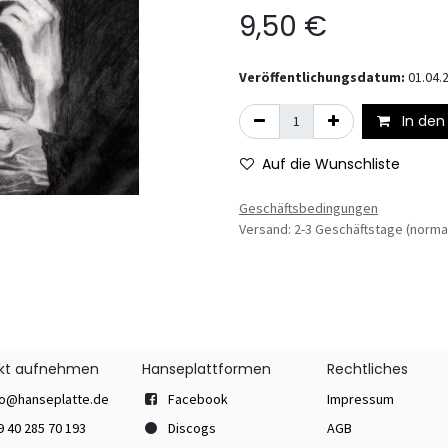
9,50
€
Veröffentlichungsdatum:
01.04.
In den
Auf die Wunschliste
Geschäftsbedingungen
Versand: 2-3 Geschäftstage (norma
kt aufnehmen
Hanseplattformen
Rechtliches
fo@hanseplatte.de
Facebook
Impressum
9 40 285 70 193
Discogs
AGB