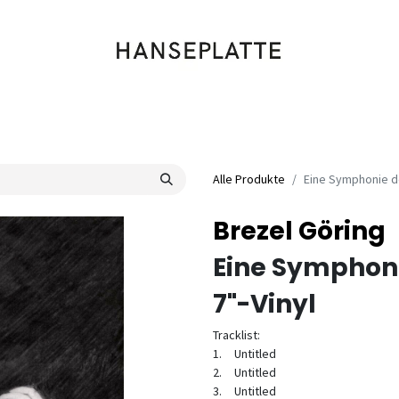
Shop
Musik
Kleidung
Labels
Artists
Veranstaltungen
Alle Produkte
Eine Symphonie 
Brezel Göring
Eine Symphon
7"-Vinyl
Tracklist:
1.
Untitled
2.
Untitled
3.
Untitled