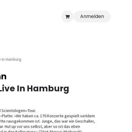
Anmelden
e In Hamburg
nn
Live In Hamburg
 Scientologen«-Tour.
-Platte: »Wir haben ca. 170 Konzerte gespielt seitdem
atte rausgekommen ist. Junge, das war ein Geschaller,
. Hut up vor uns selbst, aber so ist das eben
l in den Keller muss« (Zitat: Marcus Wiebusch).