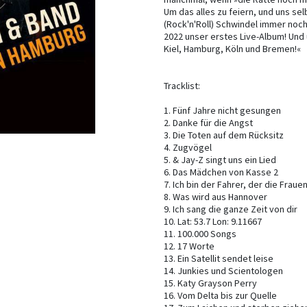
Um das alles zu feiern, und uns sel
(Rock'n'Roll) Schwindel immer noch
2022 unser erstes Live-Album! Und u
Kiel, Hamburg, Köln und Bremen!«
Tracklist:
1. Fünf Jahre nicht gesungen
2. Danke für die Angst
3. Die Toten auf dem Rücksitz
4. Zugvögel
5. & Jay-Z singt uns ein Lied
6. Das Mädchen von Kasse 2
7. Ich bin der Fahrer, der die Fra
8. Was wird aus Hannover
9. Ich sang die ganze Zeit von dir
10. Lat: 53.7 Lon: 9.11667
11. 100.000 Songs
12. 17 Worte
13. Ein Satellit sendet leise
14. Junkies und Scientologen
15. Katy Grayson Perry
16. Vom Delta bis zur Quelle