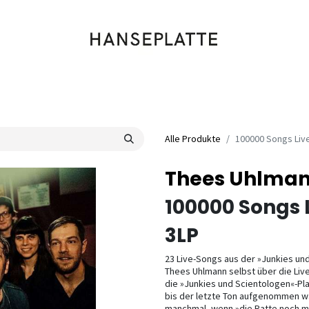
Shop
Musik
Kleidung
Labels
Artists
Veranstaltungen
Alle Produkte
100000 Songs Liv
Thees Uhlma
100000 Songs 
3LP
23 Live-Songs aus der »Junkies und
Thees Uhlmann selbst über die Live
die »Junkies und Scientologen«-Pl
bis der letzte Ton aufgenommen war
manchmal, wenn »die Ratte noch ma