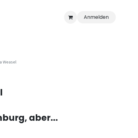
Anmelden
a Weasel
l
burg, aber...