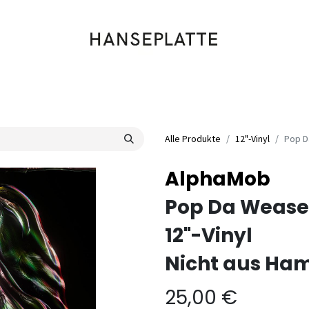
Shop
Musik
Kleidung
Labels
Artists
Veranstaltungen
Alle Produkte
12"-Vinyl
Pop D
AlphaMob
Pop Da Wease
12"-Vinyl
Nicht aus Ham
25,00
€