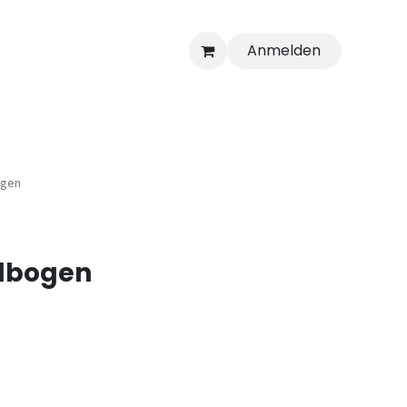
Anmelden
ogen
elbogen