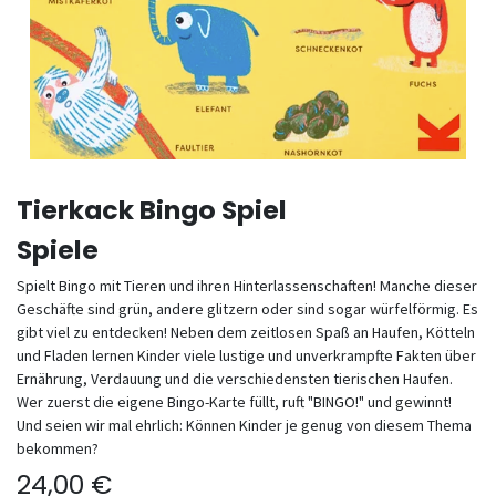
Tierkack Bingo Spiel
Spiele
Spielt Bingo mit Tieren und ihren Hinterlassenschaften! Manche dieser
Geschäfte sind grün, andere glitzern oder sind sogar würfelförmig. Es
gibt viel zu entdecken! Neben dem zeitlosen Spaß an Haufen, Kötteln
und Fladen lernen Kinder viele lustige und unverkrampfte Fakten über
Ernährung, Verdauung und die verschiedensten tierischen Haufen.
Wer zuerst die eigene Bingo-Karte füllt, ruft "BINGO!" und gewinnt!
Und seien wir mal ehrlich: Können Kinder je genug von diesem Thema
bekommen?
24,00
€