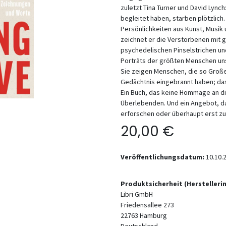
zuletzt Tina Turner und David Lync
begleitet haben, starben plötzlic
Persönlichkeiten aus Kunst, Musik u
zeichnet er die Verstorbenen mit 
psychedelischen Pinselstrichen und 
Porträts der größten Menschen uns
Sie zeigen Menschen, die so Großes
Gedächtnis eingebrannt haben; das
Ein Buch, das keine Hommage an di
Überlebenden. Und ein Angebot, d
erforschen oder überhaupt erst z
20,00
€
Veröffentlichungsdatum:
10.10.
Produktsicherheit (Hersteller
Libri GmbH
Friedensallee 273
22763
Hamburg