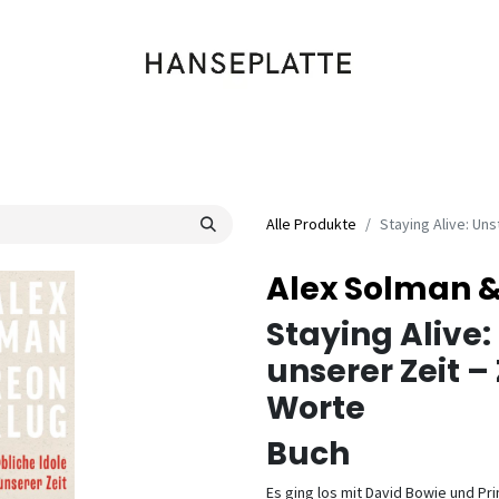
Shop
Musik
Kleidung
Labels
Artists
Veranstaltungen
Alle Produkte
Staying Alive: Un
Alex Solman &
Staying Alive:
unserer Zeit 
Worte
Buch
Es ging los mit David Bowie und Pr