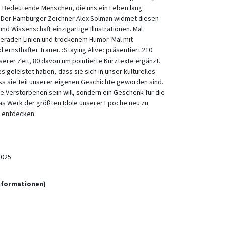
h: Bedeutende Menschen, die uns ein Leben lang
h. Der Hamburger Zeichner Alex Solman widmet diesen
nd Wissenschaft einzigartige Illustrationen. Mal
geraden Linien und trockenem Humor. Mal mit
ernsthafter Trauer. ›Staying Alive‹ präsentiert 210
erer Zeit, 80 davon um pointierte Kurztexte ergänzt.
 geleistet haben, dass sie sich in unser kulturelles
s sie Teil unserer eigenen Geschichte geworden sind.
e Verstorbenen sein will, sondern ein Geschenk für die
as Werk der größten Idole unserer Epoche neu zu
u entdecken.
2025
informationen)