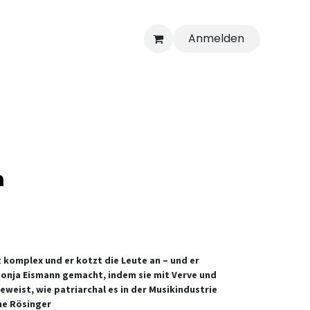
Anmelden
n
st komplex und er kotzt die Leute an – und er
 Sonja Eismann gemacht, indem sie mit Verve und
eweist, wie patriarchal es in der Musikindustrie
ne Rösinger