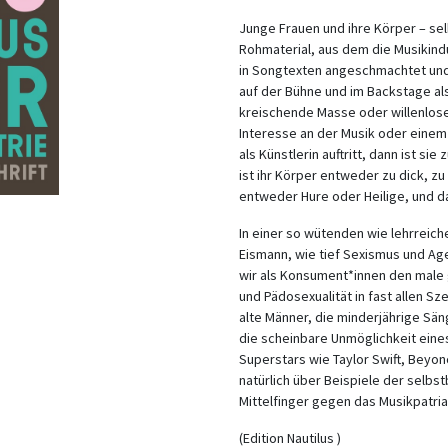
Junge Frauen und ihre Körper – sel
Rohmaterial, aus dem die Musikind
in Songtexten angeschmachtet und 
auf der Bühne und im Backstage als
kreischende Masse oder willenlose
Interesse an der Musik oder ein
als Künstlerin auftritt, dann ist si
ist ihr Körper entweder zu dick, zu
entweder Hure oder Heilige, und dan
In einer so wütenden wie lehrreic
Eismann, wie tief Sexismus und Age
wir als Konsument*innen den male 
und Pädosexualität in fast allen S
alte Männer, die minderjährige Sä
die scheinbare Unmöglichkeit eines
Superstars wie Taylor Swift, Beyon
natürlich über Beispiele der sel
Mittelfinger gegen das Musikpatria
(Edition Nautilus )