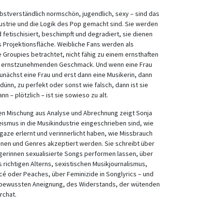
bstverständlich normschön, jugendlich, sexy – sind das
ustrie und die Logik des Pop gemacht sind. Sie werden
fetischisiert, beschimpft und degradiert, sie dienen
 Projektionsfläche. Weibliche Fans werden als
 Groupies betrachtet, nicht fähig zu einem ernsthaften
em ernstzunehmenden Geschmack. Und wenn eine Frau
e zunächst eine Frau und erst dann eine Musikerin, dann
 dünn, zu perfekt oder sonst wie falsch, dann ist sie
n – plötzlich – ist sie sowieso zu alt.
hen Mischung aus Analyse und Abrechnung zeigt Sonja
ismus in die Musikindustrie eingeschrieben sind, wie
gaze erlernt und verinnerlicht haben, wie Missbrauch
zenen und Genres akzeptiert werden. Sie schreibt über
ngerinnen sexualisierte Songs performen lassen, über
 richtigen Alterns, sexistischen Musikjournalismus,
cé oder Peaches, über Feminizide in Songlyrics – und
bstbewussten Aneignung, des Widerstands, der wütenden
rchat.