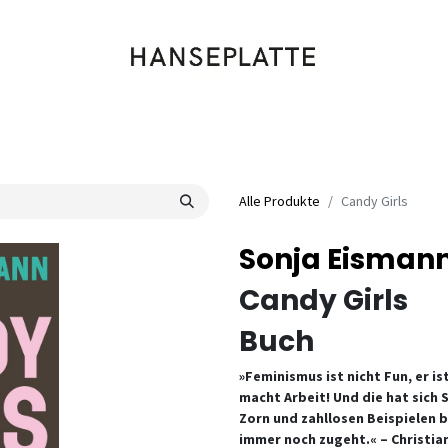
Shop
Musik
Kleidung
Labels
Artists
Veranstaltungen
Alle Produkte
Candy Girls
Sonja Eisman
Candy Girls
Buch
»Feminismus ist nicht Fun, er i
macht Arbeit! Und die hat sich
Zorn und zahllosen Beispielen b
immer noch zugeht.« – Christia