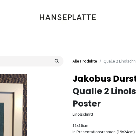
Shop
Musik
Kleidung
Labels
Artists
Veranstaltungen
Alle Produkte
Qualle 2 Linolschn
Jakobus Durst
Qualle 2 Linol
Poster
Linolschnitt
11x16cm
In Präsentationsrahmen (19x24cm)