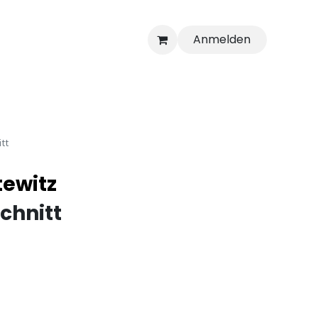
Anmelden
itt
ewitz
schnitt