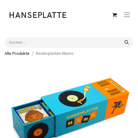
Alle Produkte
Kinderplatten Memo